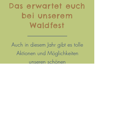
Das erwartet euch
bei unserem
Waldfest
Auch in diesem Jahr gibt es tolle
Aktionen und Möglichkeiten
unseren schönen
Waldkindergarten und das Team,
die Eltern kennenzulernen. Wir
freuen uns auf Euren Besuch.
Folgt uns auch gerne auf
Instagram
und verpasst nichts aus
dem Waki.