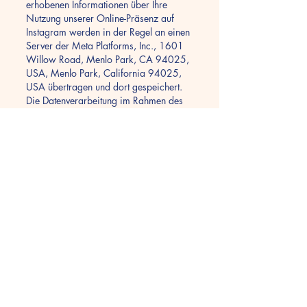
erhobenen Informationen über Ihre
Nutzung unserer Online-Präsenz auf
Instagram werden in der Regel an einen
Server der Meta Platforms, Inc., 1601
Willow Road, Menlo Park, CA 94025,
USA, Menlo Park, California 94025,
USA übertragen und dort gespeichert.
Die Datenverarbeitung im Rahmen des
Besuchs einer Instagram (by Meta)
Fanpage erfolgt auf Grundlage einer
Vereinbarung zwischen gemeinsam
Verantwortlichen gemäß Art. 26
DSGVO. Weitere Informationen
(Informationen zu Insights-Daten) finden
Sie
hier
.
Unsere Dienstleister sitzen und/oder
verwenden Server in folgenden Ländern,
für die die Europäische Kommission
durch Beschluss ein angemessenes
Datenschutzniveau festgestellt hat: USA,
Kanada, Japan, Südkorea, Neuseeland,
Vereinigtes Königreich, Argentinien.
Der Angemessenheitsbeschluss für die